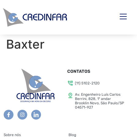
Baxter
CONTATOS
(11) 5102-2120
Av. Engenheiro Luís Carlos
Berrini, 828, 1º andar
Brooklin Novo, São Paulo/SP
04571-927
Sobre nós
Blog