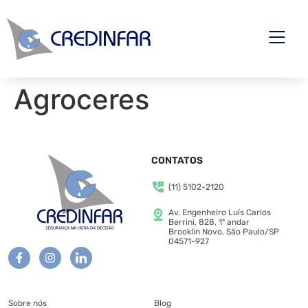
Agroceres
CONTATOS
(11) 5102-2120
Av. Engenheiro Luís Carlos
Berrini, 828, 1º andar
Brooklin Novo, São Paulo/SP
04571-927
Sobre nós
Blog