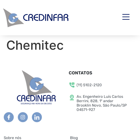
Chemitec
CONTATOS
(11) 5102-2120
Av. Engenheiro Luís Carlos
Berrini, 828, 1º andar
Brooklin Novo, São Paulo/SP
04571-927
Sobre nós
Blog