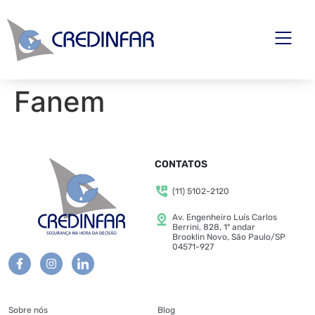
Fanem
CONTATOS
(11) 5102-2120
Av. Engenheiro Luís Carlos
Berrini, 828, 1º andar
Brooklin Novo, São Paulo/SP
04571-927
Sobre nós
Blog