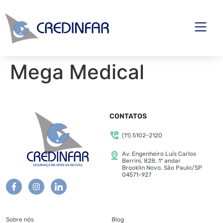
Mega Medical
CONTATOS
(11) 5102-2120
Av. Engenheiro Luís Carlos
Berrini, 828, 1º andar
Brooklin Novo, São Paulo/SP
04571-927
Sobre nós
Blog