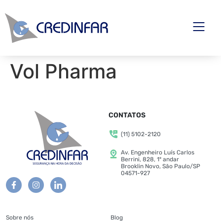
Vol Pharma
CONTATOS
(11) 5102-2120
Av. Engenheiro Luís Carlos
Berrini, 828, 1º andar
Brooklin Novo, São Paulo/SP
04571-927
Sobre nós
Blog